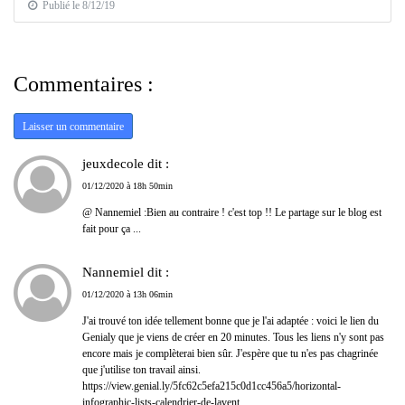
Publié le 8/12/19
Commentaires :
Laisser un commentaire
jeuxdecole dit :
01/12/2020 à 18h 50min
@ Nannemiel :Bien au contraire ! c'est top !! Le partage sur le blog est
fait pour ça ...
Nannemiel dit :
01/12/2020 à 13h 06min
J'ai trouvé ton idée tellement bonne que je l'ai adaptée : voici le lien du
Genialy que je viens de créer en 20 minutes. Tous les liens n'y sont pas
encore mais je complèterai bien sûr. J'espère que tu n'es pas chagrinée
que j'utilise ton travail ainsi.
https://view.genial.ly/5fc62c5efa215c0d1cc456a5/horizontal-
infographic-lists-calendrier-de-lavent