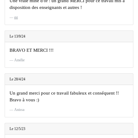
Une vraie mine d'or : un grand MERCI pour ce travail mis à
disposition des enseignants et autres !
gg
Le 13/9/24
BRAVO ET MERCI !!!
Amélie
Le 28/4/24
Un grand merci pour ce travail fabuleux et conséquent !!
Bravo à vous :)
Anissa
Le 12/5/23