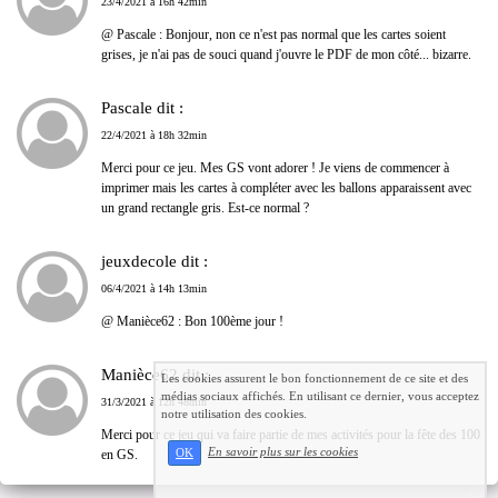
23/4/2021 à 16h 42min
@ Pascale : Bonjour, non ce n'est pas normal que les cartes soient
grises, je n'ai pas de souci quand j'ouvre le PDF de mon côté... bizarre.
Pascale dit :
22/4/2021 à 18h 32min
Merci pour ce jeu. Mes GS vont adorer ! Je viens de commencer à
imprimer mais les cartes à compléter avec les ballons apparaissent avec
un grand rectangle gris. Est-ce normal ?
jeuxdecole dit :
06/4/2021 à 14h 13min
@ Manièce62 : Bon 100ème jour !
Manièce62 dit :
Les cookies assurent le bon fonctionnement de ce site et des
médias sociaux affichés. En utilisant ce dernier, vous acceptez
31/3/2021 à 12h 48min
notre utilisation des cookies.
Merci pour ce jeu qui va faire partie de mes activités pour la fête des 100
En savoir plus sur les cookies
en GS.
OK