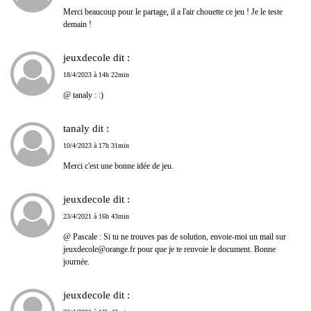
Merci beaucoup pour le partage, il a l'air chouette ce jeu ! Je le teste
demain !
jeuxdecole dit :
18/4/2023 à 14h 22min
@ tanaly : :)
tanaly dit :
10/4/2023 à 17h 31min
Merci c'est une bonne idée de jeu.
jeuxdecole dit :
23/4/2021 à 16h 43min
@ Pascale : Si tu ne trouves pas de solution, envoie-moi un mail sur
jeuxdecole@orange.fr pour que je te renvoie le document. Bonne
journée.
jeuxdecole dit :