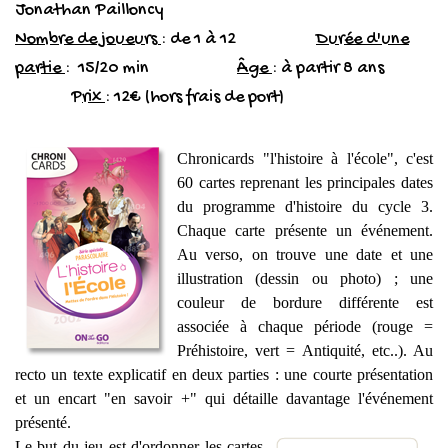
Jonathan Pailloncy
Nombre de joueurs
: de 1 à 12
Durée d'une
partie
: 15/20 min
Âge
: à partir 8 ans
P
rix
: 12€ (hors frais de port)
Chronicards "l'histoire à l'école", c'est
60 cartes reprenant les principales dates
du programme d'histoire du cycle 3.
Chaque carte présente un événement.
Au verso, on trouve une date et une
illustration (dessin ou photo) ; une
couleur de bordure différente est
associée à chaque période (rouge =
Préhistoire, vert = Antiquité, etc..). Au
recto un texte explicatif en deux parties : une courte présentation
et un encart "en savoir +" qui détaille davantage l'événement
présenté.
Le but du jeu est d'ordonner les cartes