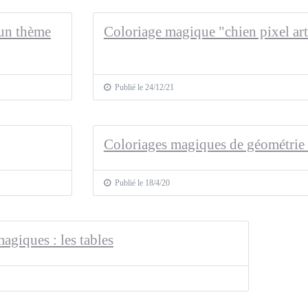
 un thème
Coloriage magique "chien pixel art
Publié le 24/12/21
Coloriages magiques de géométrie 
Publié le 18/4/20
agiques : les tables