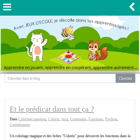
Et le prédicat dans tout ça ?
Dans
Coloriage magique
,
Colorix
,
Jeux
,
Grammaire
,
Fonctions
,
Predicat
,
Complements
Un coloriage magique et des fiches "Colorix" pour découvrir les fonctions dans la