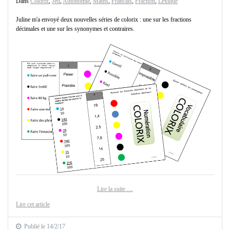
Dans
Colorix
,
Jeu
,
Autonomie
,
Maths
,
Francais
,
Fraction
,
Lexique
Juline m'a envoyé deux nouvelles séries de colorix : une sur les fractions
décimales et une sur les synonymes et contraires.
Lire la suite ....
Lire cet article
Publié le 14/2/17