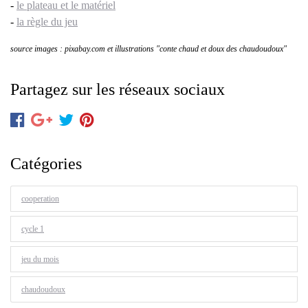
-
le plateau et le matériel
-
la règle du jeu
source images : pixabay.com et illustrations "conte chaud et doux des chaudoudoux"
Partagez sur les réseaux sociaux
Catégories
cooperation
cycle 1
jeu du mois
chaudoudoux