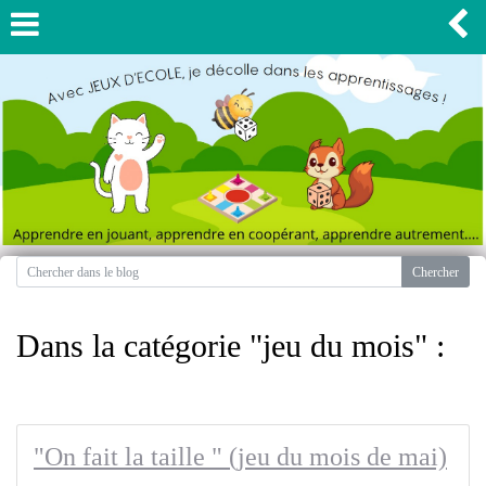
Dans la catégorie "jeu du mois" :
"On fait la taille " (jeu du mois de mai)