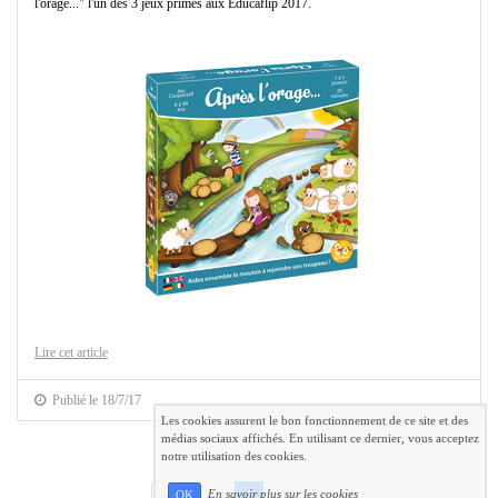
l'orage..." l'un des 3 jeux primés aux Educaflip 2017.
Lire cet article
Publié le 18/7/17
Les cookies assurent le bon fonctionnement de ce site et des
médias sociaux affichés. En utilisant ce dernier, vous acceptez
notre utilisation des cookies.
En savoir plus sur les cookies
Précédent
Suivant
OK
«
1
2
3
4
5
»