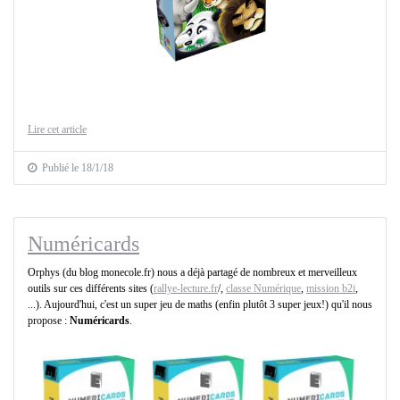
Lire cet article
Publié le 18/1/18
Numéricards
Orphys (du blog monecole.fr) nous a déjà partagé de nombreux et merveilleux
outils sur ces différents sites (
rallye-lecture.fr
/,
classe Numérique
,
mission b2i
,
...). Aujourd'hui, c'est un super jeu de maths (enfin plutôt 3 super jeux!) qu'il nous
propose :
Numéricards
.