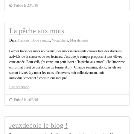
Publié le 23/8/16
La pêche aux mots
Dans
Francais
,
Boite a outils
,
Vocabulaire
,
Mur de mots
Garder trace des mots nouveaux, des mots intéressants croisés lors des diverses
activités de la classe et de ses lectures, c'est que je compte proposer à mes élèves
cette année. Pour celà, j'ai conçu un petit livret : "la pêche aux mots". (Je l'imprime
en format livret ce qui donne un format A5.) Chaque semaine, donc, les élèves
seront invités à y noter les mots découverts soit collectivement, soit
individuellement et à choisir leur mot pré...
Lire cet article
Publié le 16/8/16
Jeuxdecole le blog !