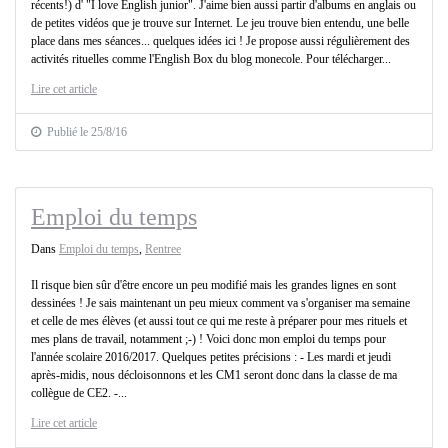
récents!) d' "I love English junior". J'aime bien aussi partir d'albums en anglais ou
de petites vidéos que je trouve sur Internet. Le jeu trouve bien entendu, une belle
place dans mes séances... quelques idées ici ! Je propose aussi régulièrement des
activités rituelles comme l'English Box du blog monecole. Pour télécharger...
Lire cet article
Publié le 25/8/16
Emploi du temps
Dans
Emploi du temps
,
Rentree
Il risque bien sûr d'être encore un peu modifié mais les grandes lignes en sont
dessinées ! Je sais maintenant un peu mieux comment va s'organiser ma semaine
et celle de mes élèves (et aussi tout ce qui me reste à préparer pour mes rituels et
mes plans de travail, notamment ;-) ! Voici donc mon emploi du temps pour
l'année scolaire 2016/2017. Quelques petites précisions : - Les mardi et jeudi
après-midis, nous décloisonnons et les CM1 seront donc dans la classe de ma
collègue de CE2. -...
Lire cet article